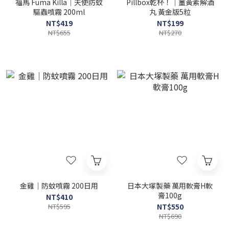
福馬 Fuma Killa｜天使防蚊
Pillbox乾杯！｜薑黃素解酒
驅蟲噴霧 200ml
丸 黃金版5粒
NT$419
NT$199
NT$655
NT$270
金雞｜防蚊噴霧 200日用
日本大塚製藥 萬用軟膏H軟
膏100g
NT$410
NT$595
NT$550
NT$690