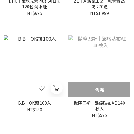
DHC｜纖水元素Plus 60日份
ZERIA 新藥工業｜軟骨素ZS
120粒 消水腫
錠 270錠
NT$695
NT$1,999
售完
B.B｜OK蹦 100入
撒隆巴斯｜酸痛貼布AE 140
枚入
NT$150
NT$595