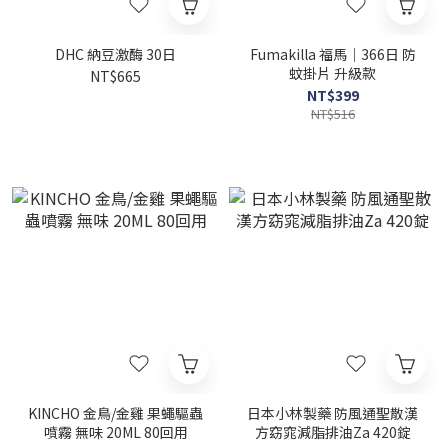
DHC 納豆激酶 30日
Fumakilla 福馬｜366日 防
蚊掛片 升級款
NT$665
NT$399
NT$516
KINCHO 金鳥/金雞 果蠅驅蟲
日本小林製藥 防風通聖散漢
噴霧 無味 20ML 80回用
方窈窕減脂排油Za 420錠