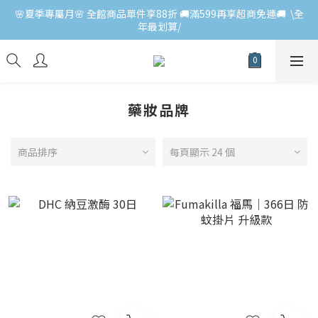
🌸夏季專屬月🌸 全館商品單件享88折 🚚滿599再享超商免運🚚  \全
年最划算/
藥妝品牌
商品排序
每頁顯示 24 個