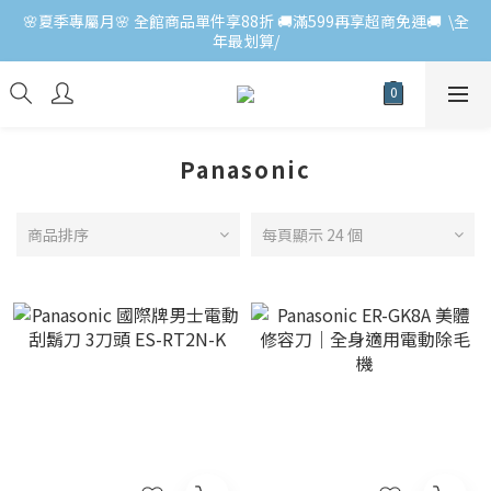
🌸夏季專屬月🌸 全館商品單件享88折 🚚滿599再享超商免運🚚  \全
年最划算/
Panasonic
商品排序
每頁顯示 24 個