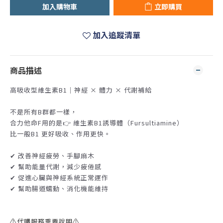
加入購物車
立即購買
加入追蹤清單
商品描述
高吸收型維生素B1｜神經 × 體力 × 代謝補給
不是所有B群都一樣，
合力他命F用的是👉 維生素B1誘導體（Fursultiamine）
比一般B1 更好吸收、作用更快。
✔ 改善神經疲勞、手腳麻木
✔ 幫助能量代謝，減少疲倦感
✔ 促進心臟與神經系統正常運作
✔ 幫助腸道蠕動、消化機能維持
⚠️代購服務重要說明⚠️