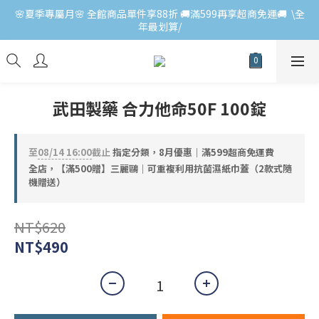
🌸夏季專屬月🌸 全館商品單件享88折 🚚滿599再享超商免運🚚  \全
年最划算/
武田製藥 合力他命50F 100錠
至
08/14 16:00
截止
指定分類，8月優惠｜滿599超商免運費
全店，【滿500贈】三麗鷗｜可重複利用抗菌濕紙巾蓋（2款式隨
機贈送）
NT$620
NT$490