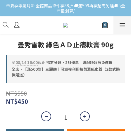
🌸夏季專屬月🌸 全館商品單件享88折 🚚滿599再享超商免運🚚  \全
年最划算/
曼秀雷敦 綠色ＡＤ止癢軟膏 90g
至
08/14 16:00
截止
指定分類，8月優惠｜滿599超商免運費
全店，【滿500贈】三麗鷗｜可重複利用抗菌濕紙巾蓋（2款式隨
機贈送）
NT$550
NT$450