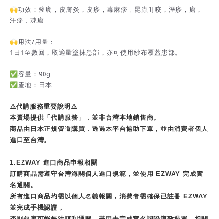
🙌功效：瘙癢，皮膚炎，皮疹，蕁麻疹，昆蟲叮咬，溼疹，瘡，
汗疹，凍瘡
🙌用法/用量：
1日1至數回，取適量塗抹患部，亦可使用紗布覆蓋患部。
✅容量：90g
✅產地：日本
⚠️代購服務重要說明⚠️
本賣場提供「代購服務」，並非台灣本地銷售商。
商品由日本正規管道購買，透過本平台協助下單，並由消費者個人
進口至台灣。
1.EZWAY 進口商品申報相關
訂購商品需遵守台灣海關個人進口規範，並使用 EZWAY 完成實
名通關。
所有進口商品均需以個人名義報關，消費者需確保已註冊 EZWAY
並完成手機認證，
否則包裹可能無法順利通關，若因未完成實名認證導致退運，相關