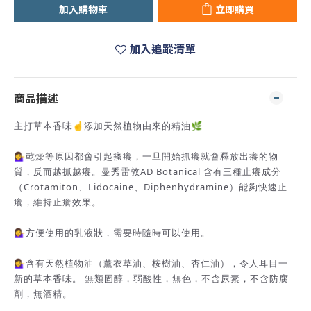
加入購物車
立即購買
加入追蹤清單
商品描述
主打草本香味☝️添加天然植物由來的精油🌿
💁‍♀️乾燥等原因都會引起瘙癢，一旦開始抓癢就會釋放出癢的物
質，反而越抓越癢。曼秀雷敦AD Botanical 含有三種止癢成分
（Crotamiton、Lidocaine、Diphenhydramine）能夠快速止
癢，維持止癢效果。
💁‍♀️方便使用的乳液狀，需要時隨時可以使用。
💁‍♀️含有天然植物油（薰衣草油、桉樹油、杏仁油），令人耳目一
新的草本香味。 無類固醇，弱酸性，無色，不含尿素，不含防腐
劑，無酒精。