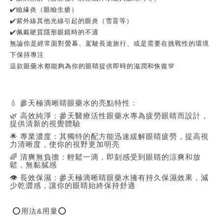
✔️瞼緣炎（眼瞼生瘡）
✔️紫外線其他光線引起的眼炎（雪盲等）
✔️佩戴硬質隱形眼鏡時的不適
無論你是經常面對螢幕、駕駛長途旅行、或是需要在挑戰性的環境
下保持專注
這款眼藥水都能夠為你的眼睛提供即時的滋潤和恢復💯
💧 參天極滴晰睛眼藥水的亮點特性：
🌿 高效純淨：參天醫療活性眼藥水專為疲勞眼睛而設計，
提供清新的視覺體驗
🌟 專業濃度：其獨特的配方能迅速緩解眼睛疲勞，提高視
力清晰度，使你的視野更加明亮
🌈 清爽無負擔：輕鬆一滴，即刻感受到眼睛的涼爽和放
鬆，無黏膩感
👁️ 長效保濕：參天極滴晰睛眼藥水擁有持久保濕效果，減
少乾澀感，讓你的眼睛始終保持舒適
⭕用法&用量⭕