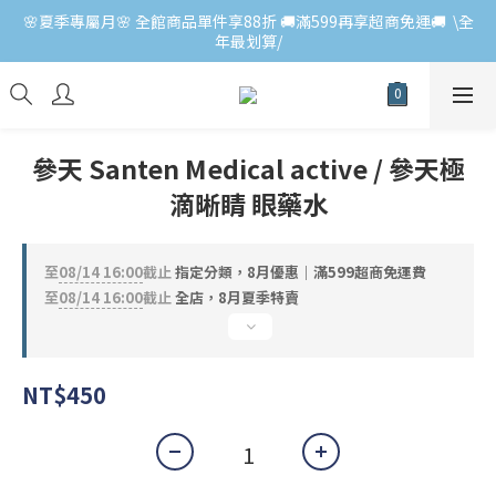
🌸夏季專屬月🌸 全館商品單件享88折 🚚滿599再享超商免運🚚  \全
年最划算/
參天 Santen Medical active / 參天極
滴晰睛 眼藥水
至
08/14 16:00
截止
指定分類，8月優惠｜滿599超商免運費
至
08/14 16:00
截止
全店，8月夏季特賣
NT$450