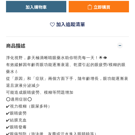
加入購物車
立即購買
加入追蹤清單
商品描述
淨化視野，參天極滴晰睛眼藥水助你明亮每一天！🌟👁️
有效緩解因年齡而眼功能逐漸衰退、乾澀引起的眼疲勞/模糊的眼
藥水💧
從「原因」和「症狀」兩個方面下手，隨年齡增長，眼功能逐漸衰
退且淚液分泌減少
可能造成眼睛疲勞、模糊等問題增加
⭕適用症狀⭕
✔️視力模糊（眼屎多時）
✔️眼睛疲勞
✔️結膜充血
✔️眼睛發癢
✔️眼病預防（游泳後、灰塵或汗水進入眼睛時等）