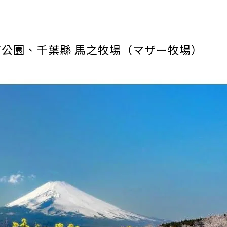
山
石公園
、
千葉縣 馬之牧場（マザー牧場
）