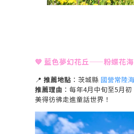
💙 藍色夢幻花丘——粉蝶花海
📍
推薦地點
：茨城縣
國營常陸
推薦理由
：每年4月中旬至5月初
美得彷彿走進童話世界！