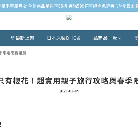
🌸夏季專屬月🌸 全館商品單件享88折 🚚滿599再享超商免運🚚  \全年最划算
🎊最新上架
日本原裝DHC🍎
🎎商品一覽

季限定商品推薦
只有櫻花！超實用親子旅行攻略與春季
2025-03-09
！