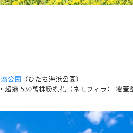
海濱公園
（ひたち海浜公園）
，超過 530萬株粉蝶花（ネモフィラ） 覆