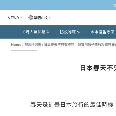
$
TWD
繁體中文
8月人氣熱銷🌸
防蚊專區🦟
水水輕盈專區
Home
/
部落格列表
/
日本春天不只有櫻花！超實用親子旅行攻略與春
日本春天不
春天是計畫日本旅行的最佳時機