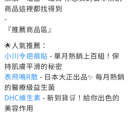
商品這裡都找得到
-
『推薦商品區』
🌟人氣推薦：
小川令疤痕貼
- 單月熱銷上百組！保
持肌膚平滑的秘密
表飛鳴R散
- 日本大正出品✨ 每月熱銷
的醫療級益生菌
DHC維生素
- 新到貨🛒！給你出色的
美容作用