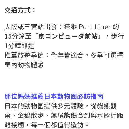
交通方式
：
大阪或三宮站出發
：搭乘 Port Liner 約
15分鐘至「
京コンピュータ前站」
，步行
1分鐘即達
推薦旅遊季節：全年皆適合，冬季可選擇
室內動物體驗
那位媽媽推薦日本動物園必訪指南
日本的動物園提供多元體驗，從貓熊觀
察、企鵝散步、無尾熊餵食到與水豚近距
離接觸，每一個都值得造訪。