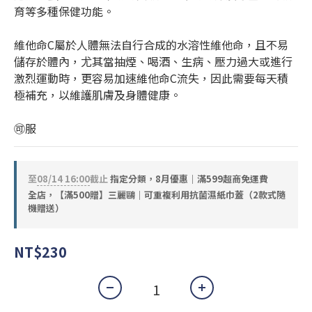
育等多種保健功能。
維他命C屬於人體無法自行合成的水溶性維他命，且不易
儲存於體內，尤其當抽煙、喝酒、生病、壓力過大或進行
激烈運動時，更容易加速維他命C流失，因此需要每天積
極補充，以維護肌膚及身體健康。
🉑服
至
08/14 16:00
截止
指定分類，8月優惠｜滿599超商免運費
全店，【滿500贈】三麗鷗｜可重複利用抗菌濕紙巾蓋（2款式隨
機贈送）
NT$230