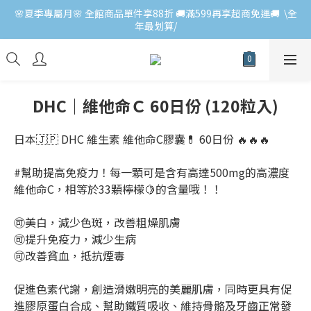
🌸夏季專屬月🌸 全館商品單件享88折 🚚滿599再享超商免運🚚  \全
年最划算/
DHC｜維他命Ｃ 60日份 (120粒入)
日本🇯🇵 DHC 維生素 維他命C膠囊💊 60日份 🔥🔥🔥
#幫助提高免疫力！每一顆可是含有高達500mg的高濃度
維他命C，相等於33顆檸檬🍋的含量哦！！
🉑美白，減少色斑，改善粗燥肌膚
🉑提升免疫力，減少生病
🉑改善貧血，抵抗煙毒
促進色素代謝，創造滑嫩明亮的美麗肌膚，同時更具有促
進膠原蛋白合成、幫助鐵質吸收、維持骨骼及牙齒正常發