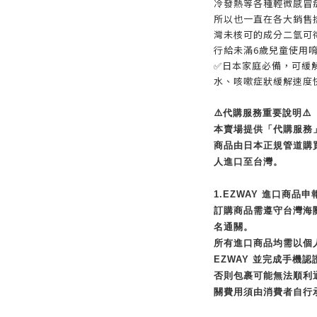
冷發熱等各種輕微感冒
所以也一直在各大銷售
灣未核可的成分二氫可
行給未滿6歲兒童使用
✅日本家庭必備，可緩
水、咳嗽症狀緩解速度
⚠️代購服務重要說明⚠️
本賣場提供「代購服務
商品由日本正規管道購
人進口至台灣。
1.EZWAY 進口商品申
訂購商品需遵守台灣海關
名通關。
所有進口商品均需以個
EZWAY 並完成手機認
否則包裹可能無法順利
關費用須由消費者自行