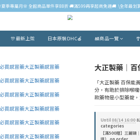
🌸夏季專屬月🌸 全館商品單件享88折 🚚滿599再享超商免運🚚  \全年最划算
🎊最新上架
日本原裝DHC🍎
🎎商品一覽

大正製藥｜百保
「大正製藥 百保能黃金
分，有助於排除喉嚨
款藥物是小型藥錠，方便
Until
08/14 16:00
8
categories
【滿500贈】三麗鷗
送） on order