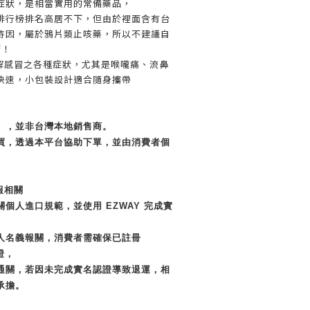
症狀，是相當實用的常備藥品，
排行榜排名高居不下，但由於裡面含有台
待因，屬於鴉片類止咳藥，所以不建議自
唷！
解感冒之各種症狀，尤其是喉嚨痛、流鼻
快速，小包裝設計適合隨身攜帶
」，並非台灣本地銷售商。
買，透過本平台協助下單，並由消費者個
報相關
個人進口規範，並使用 EZWAY 完成實
人名義報關，消費者需確保已註冊
證，
通關，若因未完成實名認證導致退運，相
承擔。