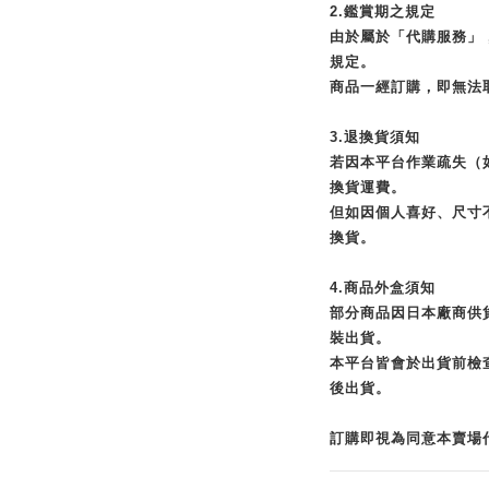
2.鑑賞期之規定
由於屬於「代購服務」
規定。
商品一經訂購，即無法
3.退換貨須知
若因本平台作業疏失（
換貨運費。
但如因個人喜好、尺寸
換貨。
4.商品外盒須知
部分商品因日本廠商供
裝出貨。
本平台皆會於出貨前檢
後出貨。
訂購即視為同意本賣場