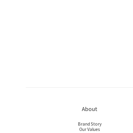
About
Brand Story
Our Values