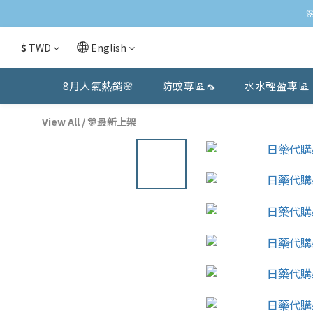
$
TWD
English
8月人氣熱銷🌸
防蚊專區🦟
水水輕盈專區
View All
/
🎊最新上架