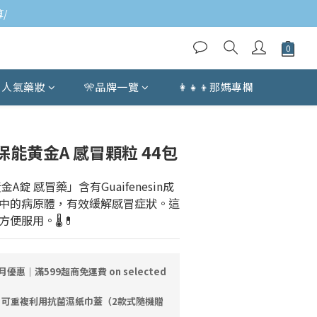
/
人氣藥妝
🎌品牌一覽
👩‍👧‍👦那媽專欄
BUY NOW
能黄金A 感冒顆粒 44包
A錠 感冒藥」含有Guaifenesin成
中的病原體，有效緩解感冒症狀。這
服用。🌡️💊
月優惠｜滿599超商免運費 on selected
｜可重複利用抗菌濕紙巾蓋（2款式隨機贈