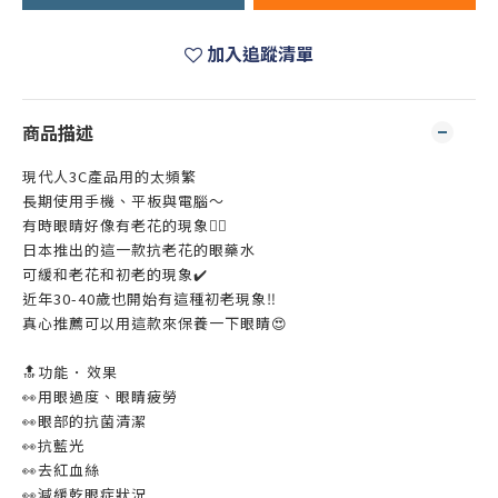
加入追蹤清單
商品描述
現代人3C產品用的太頻繁
長期使用手機、平板與電腦～
有時眼睛好像有老花的現象😵‍💫
日本推出的這一款抗老花的眼藥水
可緩和老花和初老的現象✔️
近年30-40歲也開始有這種初老現象‼️
真心推薦可以用這款來保養一下眼睛😍
🔝功能 ･ 效果
👀用眼過度、眼睛疲勞
👀眼部的抗菌清潔
👀抗藍光
👀去紅血絲
👀減緩乾眼症狀況