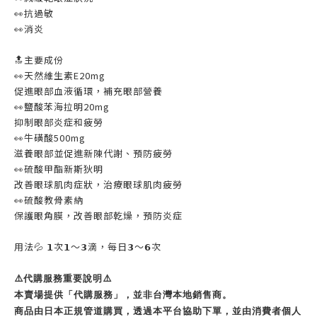
👀抗過敏
👀消炎
🔝主要成份
👀天然維生素E20mg
促進眼部血液循環，補充眼部營養
👀鹽酸苯海拉明20mg
抑制眼部炎症和疲勞
👀牛磺酸500mg
滋養眼部並促進新陳代謝、預防疲勞
👀硫酸甲酯新斯狄明
改善眼球肌肉症狀，治療眼球肌肉疲勞
👀硫酸教骨素納
保護眼角膜，改善眼部乾燥，預防炎症
用法💦 𝟭次𝟭～𝟯滴，每日𝟯～𝟲次
⚠️代購服務重要說明⚠️
本賣場提供「代購服務」，並非台灣本地銷售商。
商品由日本正規管道購買，透過本平台協助下單，並由消費者個人