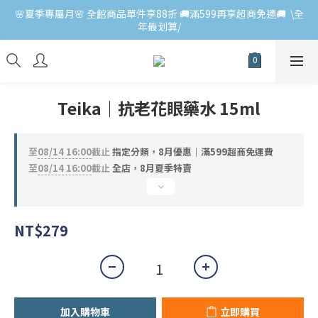
🌸夏季專屬月🌸 全館商品單件享88折 🚚滿599再享超商免運🚚  \全
年最划算/
Teika｜抗老花眼藥水 15ml
至
08/14 16:00
截止
指定分類，8月優惠｜滿599超商免運費
至
08/14 16:00
截止
全店，8月夏季特賣
NT$279
加入購物車
立即購買