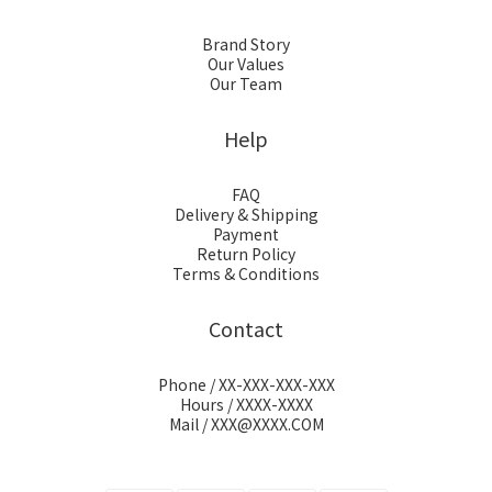
Brand Story
Our Values
Our Team
Help
FAQ
Delivery & Shipping
Payment
Return Policy
Terms & Conditions
Contact
Phone / XX-XXX-XXX-XXX
Hours / XXXX-XXXX
Mail / XXX@XXXX.COM