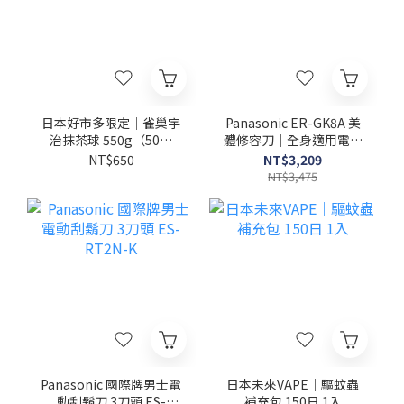
日本好市多限定｜雀巢宇
Panasonic ER-GK8A 美
治抹茶球 550g（50顆
體修容刀｜全身適用電動
入）
除毛機
NT$650
NT$3,209
NT$3,475
Panasonic 國際牌男士電
日本未來VAPE｜驅蚊蟲
動刮鬍刀 3刀頭 ES-
補充包 150日 1入