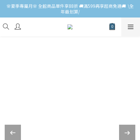
🌸夏季專屬月🌸 全館商品單件享88折 🚚滿599再享超商免運🚚  \全
年最划算/