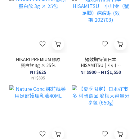
花很久才清醒 ✔️ 熬夜族群 ✔️ 長期感覺疲勞，好像怎麼睡都補不回來
如果中了兩三項，也許問題不在妳的睡眠環境，而是身體需要的修
復力，一直沒被好好補上。台灣的妳，也可以擁有這份「睡醒就充
滿電」的從容台灣的生活節奏，工作壓力跟熬夜程度說不定比日本
還誇張。明明很努力想睡好，卻常常事與願違。這款日本人氣的
「Night Recover 夜間修復錠」，睡前吞1～2顆，讓身體自己去把
該修的修完——也許就是妳這個夏天該補進日常清單裡的小物。要不
要試試看，妳說了算。以上商品那位媽媽日本直送，點這裡看現貨
👉 NOWWAYMAMA那位媽媽 そのまま — 日本好物直送台灣 官網：
nowwaymama.com｜LINE@：@NWMM
HIKARI PREMIUM 膠原
短效期特價 日本
蛋白飲 3g × 25包
HISAMITSU｜小川令
（蟹足腫）疤痕貼 (效
NT$625
NT$900 ~ NT$1,550
期:202703)
NT$895