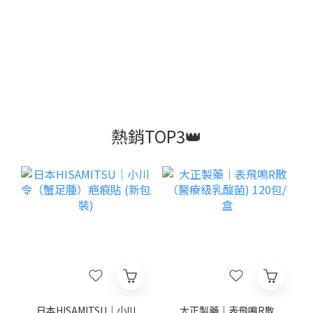
熱銷TOP3👑
日本HISAMITSU｜小川
大正製藥｜表飛鳴R散