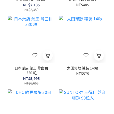
RT2N-K
NT$2,135
NT$485
NT$2,389
日本藥店 藥王 骨齒目
太田胃散 罐裝 140g
330 粒
NT$575
NT$5,995
NT$6,665