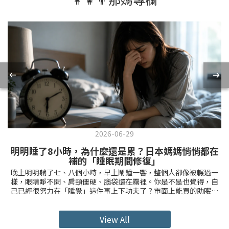
2026-06-29
明明睡了8小時，為什麼還是累？日本媽媽悄悄都在
補的「睡眠期間修復」
晚上明明躺了七、八個小時，早上鬧鐘一響，整個人卻像被輾過一
樣，眼睛睜不開、肩頸僵硬、腦袋還在霧裡。你是不是也覺得，自
己已經很努力在「睡覺」這件事上下功夫了？市面上能買的助眠小
物，幾乎都試過一輪——重力毯、助眠香氛噴霧、號稱能調節體溫的
機能睡衣，甚至連睡眠耳機跟追蹤睡眠的App都下載了。但你知道
嗎？日本媽媽們對付「睡不飽」這件事，想法跟我們不太一樣。她
View All
們不只在意「有沒有睡著」，更在意「睡覺的這段時間，身體有沒