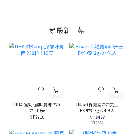
有真的在修復」。睡得久，不代表身體有在「修」日本人把這種照
顧方式，叫做「夜間リカバリー」意思是，睡眠不只是休息，更是
身體進行能量代謝、修復疲勞的黃金時間。意思很簡單：光靠睡
衣、香氛改善「睡眠環境」，只能解決一半的問題。因為如果身體
本身的代謝跟修復效率不夠，就算睡足八小時，醒來還是會覺得電
🎊最新上架
池沒充滿。所以在日本人的保健邏輯裡，「睡前補充」從來不是
「躺平之外的選項」，而是「躺平之前的必要動作」讓有效成分在
睡眠期間慢慢發揮作用，陪著身體一起把疲勞修掉。日本媽媽手機
裡存著回購連結的：合利他命 Night Recover走進日本的藥妝店，
合利他命（アリナミン）這個牌子妳一定不陌生——但這次要說的不
是大家熟悉的「日間提神」款，而是專門設計給睡眠期間用的
「Night Recover 夜間修復錠」。它的邏輯跟一般合利他命不太一
樣，是睡前吃，讓身體在妳睡著之後默默工作：含有抗疲勞成分
「Fursultiamine 維生素B1誘導體」，幫助睡眠期間的能量代謝與
疲勞恢復內含維生素B1、B2、B6與莎鹼醯胺，幫助醣類、脂質與蛋
白質有效轉換成能量添加刺五加萃取，幫助日常活力維持與疲勞恢
復添加與睡眠相關的胺基酸「甘胺酸（Glycine）」，幫助改善淺
眠、睡不好、起床疲勞感、早晨難清醒小顆黃色糖衣錠設計，吞起
來不費力，一天一次、一次1～2錠就好，方便長期持續補充。跟其
UHA 鐵&葉酸味覺糖 220
Hikari 保護關節四天王
他合利他命系列差在哪？很多人對合利他命的印象是「白天靠它
粒 110天
EX沖劑 3gx24包入
撐」，但Night Recover完全是反過來的思路——它不是要妳更有精
NT$910
NT$457
神去拼白天，而是利用妳本來就要睡的這段時間，幫身體把該修的
NT$562
修完。也因為這樣，它特別加了甘胺酸這個跟睡眠品質直接相關的
成分，這在主打日間提神的款式裡比較少見。妳是這樣的人嗎？✔️
工作疲勞壓力大 ✔️ 睡眠品質不佳、容易淺眠 ✔️ 起床沒精神，腦袋要