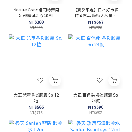
Nature Conc 娜莉絲藥用
【夏季限定】日本好市多
足部護理乳液40ML
村岡食品 脆梅大容量分
享包 (650g)
NT$389
NT$667
NT$493
NT$720
大正 兒童鼻炎膠囊 Sα 12
大正 百保能 鼻炎膠囊 Sα
粒
24錠
NT$565
NT$590
NT$715
NT$692