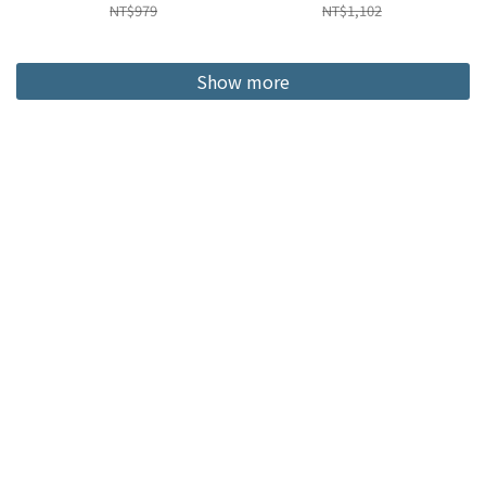
NT$979
NT$1,102
Show more