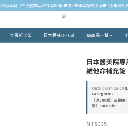
🌸夏季專屬月🌸 全館商品單件享88折 🚚滿599再享超商免運🚚  \全年最划算
🎊最新上架
日本原裝DHC🍎
🎎商品一覽

日本醫美院專
維他命補充錠 
Until
08/14 16:00
8
categories
【滿500贈】三麗鷗
送） on order
NT$995