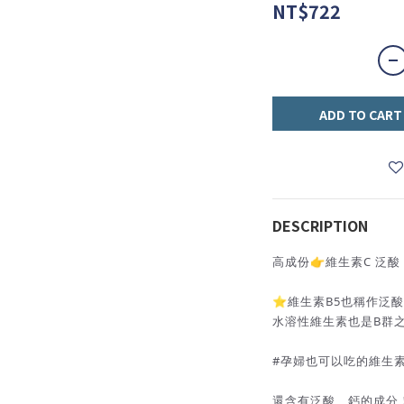
NT$722
ADD TO CART
DESCRIPTION
高成份👉維生素C 泛酸
⭐️維生素B5也稱作泛
水溶性維生素也是B群
#孕婦也可以吃的維生
還含有泛酸、鈣的成分