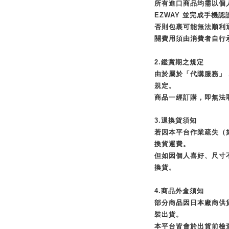
所有進口商品均需以個
EZWAY 並完成手機認
否則包裹可能無法順利
關費用須由消費者自行
2.鑑賞期之規定
由於屬於「代購服務」
規定。
商品一經訂購，即無法
3.退換貨須知
若因本平台作業疏失（
換貨運費。
但如因個人喜好、尺寸
換貨。
4.商品外盒須知
部分商品因日本廠商供
裝出貨。
本平台皆會於出貨前檢