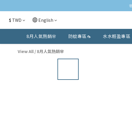
$
TWD
English
8月人氣熱銷🌸
防蚊專區🦟
水水輕盈專區
View All
/
8月人氣熱銷🌸