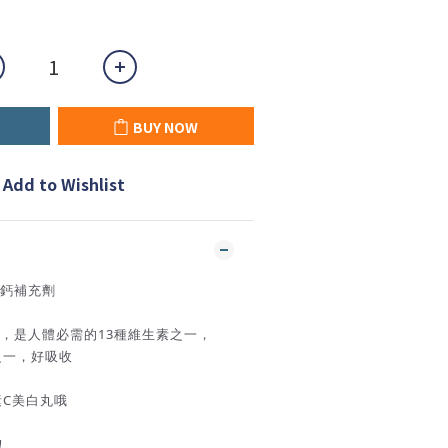
BUY NOW
Add to Wishlist
 鈣補充劑
酸，是人體必需的13種維生素之一，
之一，好吸收
素C美白丸哦
！