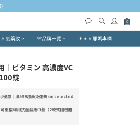
/
人氣藥妝
🎌品牌一覽
👩‍👧‍👦那媽專欄
BUY NOW
用｜ビタミン 高濃度VC
100錠
月優惠｜滿599超商免運費 on selected
｜可重複利用抗菌濕紙巾蓋（2款式隨機贈