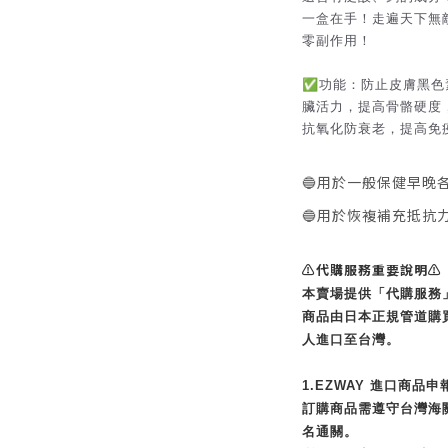
一盒在手！走遍天下無
零副作用！
✅功能：防止皮膚黑色
臟活力，提高骨骼硬度
抗氧化防衰老，提高免
🔵用於一般保健早晚
🔵用於恢複補充抵抗
⚠️代購服務重要說明⚠️
本賣場提供「代購服務
商品由日本正規管道購
人進口至台灣。
1.EZWAY 進口商品申
訂購商品需遵守台灣海關
名通關。