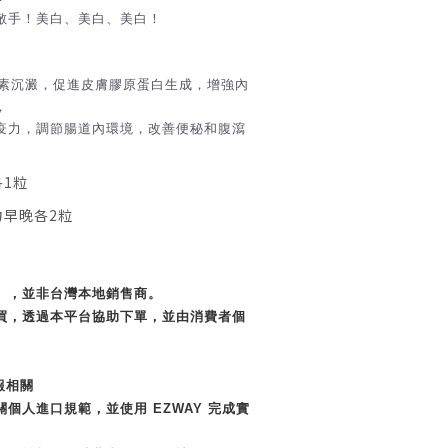
敵手！美白、美白、美白！
素沉澱，促進皮膚膠原蛋白生成，增強內
，
疫力，調節腸道內環境，改善便秘和腹瀉
各1粒
力早晚各2粒
」，並非台灣本地銷售商。
買，透過本平台協助下單，並由消費者個
報相關
個人進口規範，並使用 EZWAY 完成實