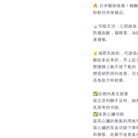
🔥 日本醫師推薦！輔
秒殺任何保健品。
🍃功能主治：心肌缺
防腦血酸，腦梗塞，油
液通暢。
✌️減肥失敗的，代謝
皺紋多起來的，早上起
爬樓梯上氣不接下氣的
體質絕對得到改善。完
高免疫力特效藥。
✅在體內產生能量
當泛癸利酮不足時，細
其原有的功能。
✅改善心臟功能
提高心臟的氧氣利用效
當心臟的泵血功能下降
和腫脹。此藥可改善血