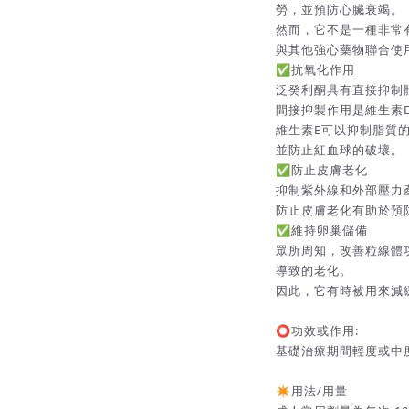
勞，並預防心臟衰竭。
然而，它不是一種非常
與其他強心藥物聯合使
✅抗氧化作用
泛癸利酮具有直接抑制
間接抑製作用是維生素
維生素E可以抑制脂質
並防止紅血球的破壞。
✅防止皮膚老化
抑制紫外線和外部壓力
防止皮膚老化有助於預
✅維持卵巢儲備
眾所周知，改善粒線體
導致的老化。
因此，它有時被用來減
⭕功效或作用:
基礎治療期間輕度或中
✴️用法/用量