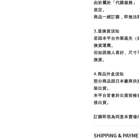
由於屬於「代購服務」
規定。
商品一經訂購，即無法
3.退換貨須知
若因本平台作業疏失（
換貨運費。
但如因個人喜好、尺寸
換貨。
4.商品外盒須知
部分商品因日本廠商供
裝出貨。
本平台皆會於出貨前檢
後出貨。
訂購即視為同意本賣場
SHIPPING & PAYM