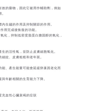
有效的藥物，因此它被用作輔助劑，例如
用。
體內生鏽的作用及抑制關節的作用。
E作用完成後恢復的功能。
的氧化，抑制低密度脂蛋白膽固醇的氧化，
產生的活性氧，並防止皮膚細胞氧化。
防細紋、皮膚粗糙和老年斑。
功能、產生能量可能會延緩卵巢因老化而
緩與年齡相關的生育能力下降。
度充血性心臟衰竭的症狀