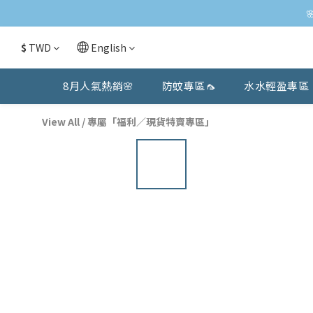
$
TWD
English
8月人氣熱銷🌸
防蚊專區🦟
水水輕盈專區
View All
/
專屬「福利／現貨特賣專區」