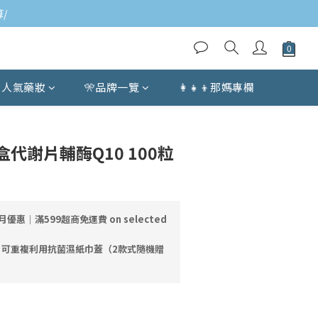
/
人氣藥妝
🎌品牌一覽
👩‍👧‍👦那媽專欄
BUY NOW
代謝片輔酶Q10 100粒
)
月優惠｜滿599超商免運費 on selected
｜可重複利用抗菌濕紙巾蓋（2款式隨機贈