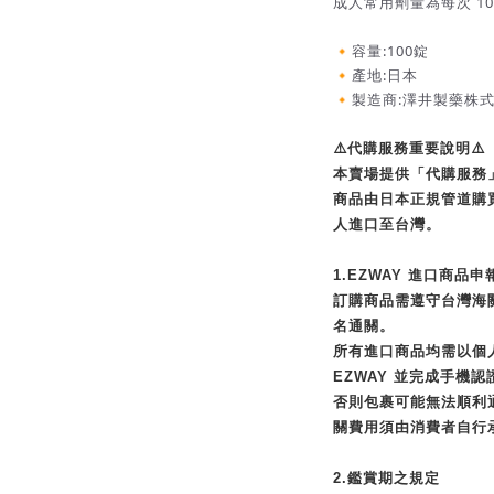
成人常用劑量為每次 10
🔸容量:100錠
🔸產地:日本
🔸製造商:澤井製藥株
⚠️代購服務重要說明⚠️
本賣場提供「代購服務
商品由日本正規管道購
人進口至台灣。
1.EZWAY 進口商品申
訂購商品需遵守台灣海關
名通關。
所有進口商品均需以個
EZWAY 並完成手機認
否則包裹可能無法順利
關費用須由消費者自行
2.鑑賞期之規定