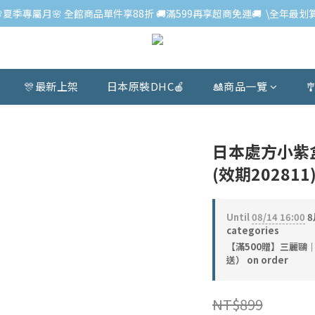
🌸夏季專屬月🌸 全館商品單件享88折 🚚滿599再享超商免運🚚  \全年最划算
🎊最新上架
日本原裝DHC🍎
🎎商品一覽

日本處方小紫盒
(效期202811
Until
08/14 16:00
8
categories
【滿500贈】三麗鷗
送） on order
NT$899