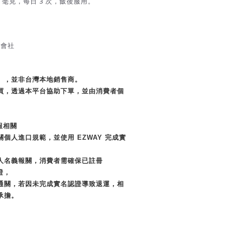
 毫克，每日 3 次，飯後服用。
式會社
」，並非台灣本地銷售商。
買，透過本平台協助下單，並由消費者個
報相關
個人進口規範，並使用 EZWAY 完成實
人名義報關，消費者需確保已註冊
證，
通關，若因未完成實名認證導致退運，相
承擔。