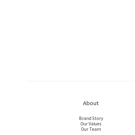
About
Brand Story
Our Values
Our Team