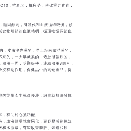
酶Q10，抗衰老，抗疲勞，使你重走青春，
血，膽固醇高，身體代謝血液循環較慢，預
膩食物引起的血液粘稠，循環較慢調節血
低的，皮膚沒光澤的，早上起來臉浮腫的，
不來的，一大早就累的，倦怠感強烈的，
，服用一周，明顯好轉，連續服用3個月，
全沒有副作用，保健品中的高端產品，提
胞的能量產生就會停滯，細胞就無法發揮
率，有助於心臟功能。
時，血液循環就會惡化，更容易感到氣短
液和水循環，有望改善腫脹、氣短和疲