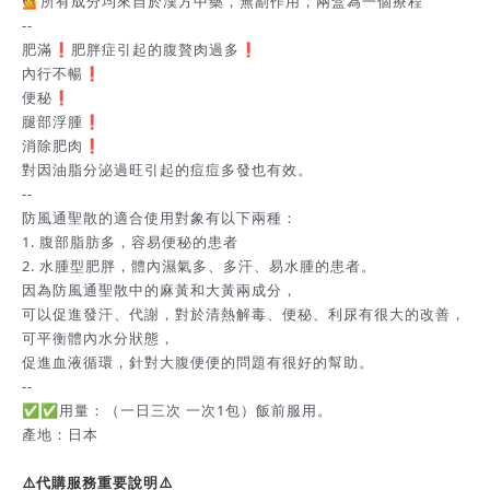
💁所有成分均來自於漢方中藥，無副作用，兩盒為一個療程
--
肥滿❗️肥胖症引起的腹贅肉過多❗️
內行不暢❗️
便秘❗️
腿部浮腫❗️
消除肥肉❗️
對因油脂分泌過旺引起的痘痘多發也有效。
--
防風通聖散的適合使用對象有以下兩種：
1. 腹部脂肪多，容易便秘的患者
2. 水腫型肥胖，體內濕氣多、多汗、易水腫的患者。
因為防風通聖散中的麻黃和大黃兩成分，
可以促進發汗、代謝，對於清熱解毒、便秘、利尿有很大的改善，
可平衡體內水分狀態，
促進血液循環，針對大腹便便的問題有很好的幫助。
--
✅✅用量：（一日三次 一次1包）飯前服用。
產地：日本
⚠️代購服務重要說明⚠️