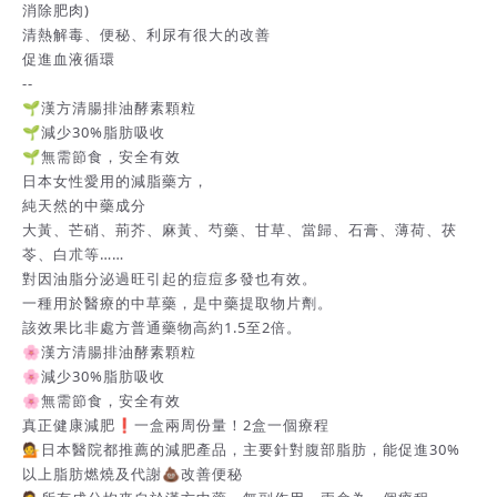
消除肥肉)
清熱解毒、便秘、利尿有很大的改善
促進血液循環
--
🌱漢方清腸排油酵素顆粒
🌱減少30%脂肪吸收
🌱無需節食，安全有效
日本女性愛用的減脂藥方，
純天然的中藥成分
大黃、芒硝、荊芥、麻黃、芍藥、甘草、當歸、石膏、薄荷、茯
苓、白朮等……
對因油脂分泌過旺引起的痘痘多發也有效。
一種用於醫療的中草藥，是中藥提取物片劑。
該效果比非處方普通藥物高約1.5至2倍。
🌸漢方清腸排油酵素顆粒
🌸減少30%脂肪吸收
🌸無需節食，安全有效
真正健康減肥❗️一盒兩周份量！2盒一個療程
💁日本醫院都推薦的減肥產品，主要針對腹部脂肪，能促進30%
以上脂肪燃燒及代謝💩改善便秘