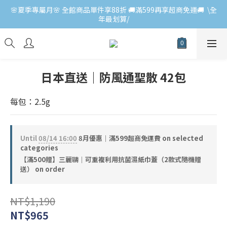
🌸夏季專屬月🌸 全館商品單件享88折 🚚滿599再享超商免運🚚  \全
年最划算/
日本直送｜防風通聖散 42包
每包：2.5g
Until
08/14 16:00
8月優惠｜滿599超商免運費 on selected
categories
【滿500贈】三麗鷗｜可重複利用抗菌濕紙巾蓋（2款式隨機贈
送） on order
NT$1,190
NT$965