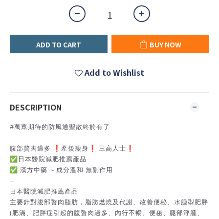
ADD TO CART
BUY NOW
Add to Wishlist
DESCRIPTION
#萬眾期待的防風通聖散終於有了
腹部贅肉過多 ❗️產後瘦身❗️ 三高人士❗️
✅日本醫院減肥推薦產品
✅ 漢方中藥 ～成分溫和 無副作用
--
日本醫院減肥推薦產品
主要針對腹部贅肉脂肪，脂肪燃燒及代謝、改善便秘、水腫型肥胖
(肥滿、肥胖症引起的腹贅肉過多、內行不暢、便秘、腿部浮腫、