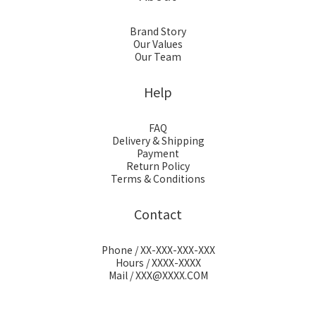
Brand Story
Our Values
Our Team
Help
FAQ
Delivery & Shipping
Payment
Return Policy
Terms & Conditions
Contact
Phone / XX-XXX-XXX-XXX
Hours / XXXX-XXXX
Mail / XXX@XXXX.COM