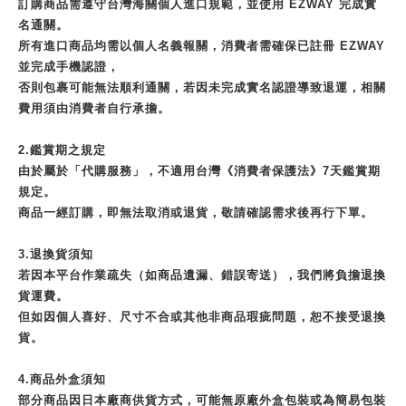
訂購商品需遵守台灣海關個人進口規範，並使用 EZWAY 完成實
名通關。
所有進口商品均需以個人名義報關，消費者需確保已註冊 EZWAY
並完成手機認證，
否則包裹可能無法順利通關，若因未完成實名認證導致退運，相關
費用須由消費者自行承擔。
2.鑑賞期之規定
由於屬於「代購服務」，不適用台灣《消費者保護法》7天鑑賞期
規定。
商品一經訂購，即無法取消或退貨，敬請確認需求後再行下單。
3.退換貨須知
若因本平台作業疏失（如商品遺漏、錯誤寄送），我們將負擔退換
貨運費。
但如因個人喜好、尺寸不合或其他非商品瑕疵問題，恕不接受退換
貨。
4.商品外盒須知
部分商品因日本廠商供貨方式，可能無原廠外盒包裝或為簡易包裝