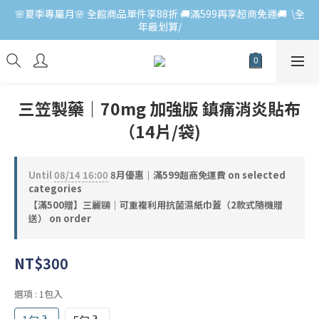
🌸夏季專屬月🌸 全館商品單件享88折 🚚滿599再享超商免運🚚  \全
年最划算/
三笠製藥｜70mg 加強版 鎮痛消炎貼布
（14片/袋)
Until
08/14 16:00
8月優惠｜滿599超商免運費 on selected
categories
【滿500贈】三麗鷗｜可重複利用抗菌濕紙巾蓋（2款式隨機贈
送） on order
NT$300
選項
: 1包入