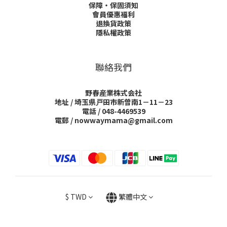
保障・保固須知
會員優惠福利
退換貨政策
隱私權政策
聯絡我們
野春産業株式会社
地址 / 埼玉県戸田市新曾南1－11－23
電話 / 048-4469539
電郵 / nowwaymama@gmail.com
$
TWD
繁體中文