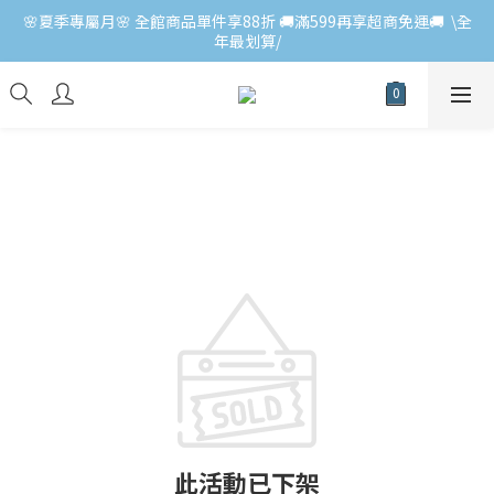
🌸夏季專屬月🌸 全館商品單件享88折 🚚滿599再享超商免運🚚  \全
年最划算/
此活動已下架