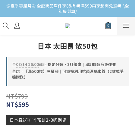
🌸夏季專屬月🌸 全館商品單件享88折 🚚滿599再享超商免運🚚  \全
年最划算/
日本 太田胃 散50包
至
08/14 16:00
截止
指定分類，8月優惠｜滿599超商免運費
全店，【滿500贈】三麗鷗｜可重複利用抗菌濕紙巾蓋（2款式隨
機贈送）
NT$799
NT$595
日本直送🇯🇵 預計2-3週到貨