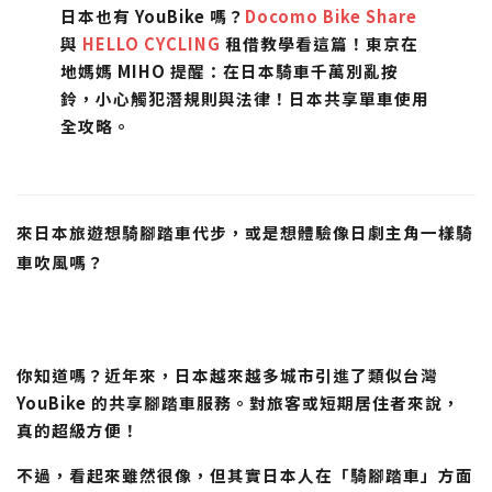
日本也有 YouBike 嗎？
Docomo Bike Share
與
HELLO CYCLING
租借教學看這篇！東京在
地媽媽 MIHO 提醒：在日本騎車千萬別亂按
鈴，小心觸犯潛規則與法律！日本共享單車使用
全攻略。
來日本旅遊想騎腳踏車代步，或是想體驗像日劇主角一樣騎
車吹風嗎？
你知道嗎？近年來，日本越來越多城市引進了類似台灣
YouBike 的共享腳踏車服務。對旅客或短期居住者來說，
真的超級方便！
不過，看起來雖然很像，但其實日本人在「騎腳踏車」方面