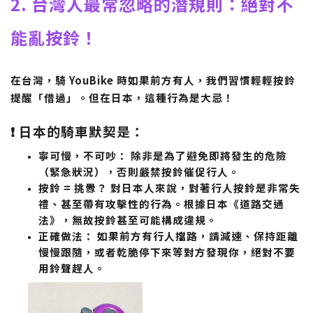
2. 台灣人最常忽略的潛規則：絕對不
能亂按鈴！
在台灣，騎 YouBike 時如果前方有人，我們習慣輕輕按鈴
提醒「借過」。
但在日本，這種行為是大忌！
❗ 日本的騎車默契是：
寧可慢，不可吵：
除非是為了避免即將發生的危險
（緊急狀況），否則
嚴禁按鈴催促行人
。
按鈴 = 挑釁？
對日本人來說，對著行人按鈴是非常失
禮、甚至帶有攻擊性的行為。根據日本《道路交通
法》，無故按鈴甚至可能構成違規。
正確做法：
如果前方有行人擋路，請
減速、保持距離
慢慢跟隨
，或者乾脆停下來等對方發現你，絕對不要
用鈴聲趕人。