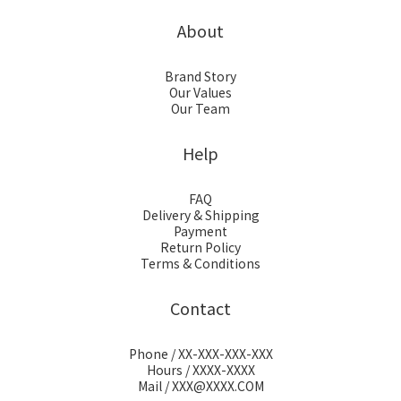
About
Brand Story
Our Values
Our Team
Help
FAQ
Delivery & Shipping
Payment
Return Policy
Terms & Conditions
Contact
Phone / XX-XXX-XXX-XXX
Hours / XXXX-XXXX
Mail / XXX@XXXX.COM