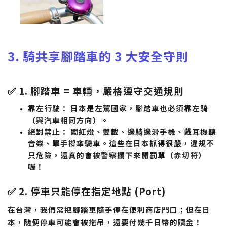
3. 騎共享腳踏車的 3 大安全守則
✅ 1. 腳踏車 = 車輛，嚴格遵守交通規則
靠左行駛：
日本是左駕國家，腳踏車也必須靠左騎
（與汽車相同方向）。
絕對禁止：
闖紅燈、雙載、邊騎邊滑手機、戴耳機聽
音樂、單手撐傘騎車。這些在日本抓得很嚴，違規不
只危險，還真的會被警察攔下來開罰單（赤切符）
喔！
✅ 2. 停車只能停在指定地點 (Port)
在台灣，我們常把腳踏車隨手停在便利商店門口；但在日
本，隨便停車可能會被拖吊，還要付幾千日幣的贖金！