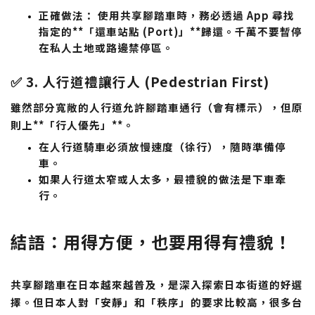
正確做法：
使用共享腳踏車時，務必透過 App 尋找
指定的**「還車站點 (Port)」**歸還。千萬不要暫停
在私人土地或路邊禁停區。
✅ 3. 人行道禮讓行人 (Pedestrian First)
雖然部分寬敞的人行道允許腳踏車通行（會有標示），但原
則上**「行人優先」**。
在人行道騎車必須
放慢速度
（徐行），隨時準備停
車。
如果人行道太窄或人太多，最禮貌的做法是
下車牽
行
。
結語：用得方便，也要用得有禮貌！
共享腳踏車在日本越來越普及，是深入探索日本街道的好選
擇。但日本人對「安靜」和「秩序」的要求比較高，很多台