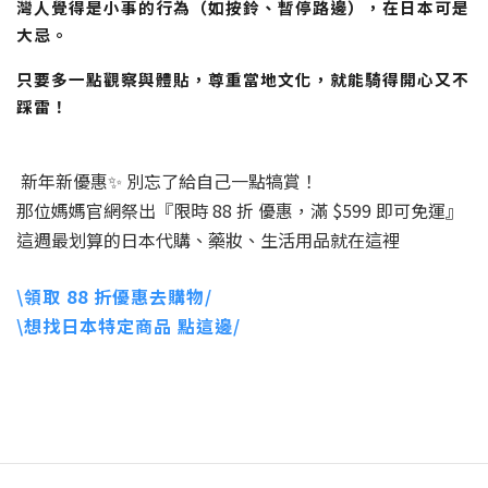
灣人覺得是小事的行為（如按鈴、暫停路邊），在日本可是
大忌。
只要多一點觀察與體貼，尊重當地文化，就能騎得開心又不
踩雷！
新年新優惠✨ 別忘了給自己一點犒賞！
那位媽媽官網祭出『限時 88 折 優惠，滿 $599 即可免運』
這週最划算的日本代購、藥妝、生活用品就在這裡
\領取 88 折優惠去購物/
\想找日本特定商品 點這邊/