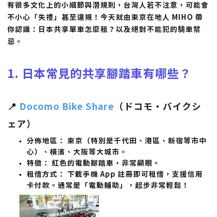
有很多文化上的小細節與潛規則，台灣人若不注意，可能會
不小心「失禮」甚至違規！今天就由東京在地人 MIHO 帶
你認識：日本共享單車怎麼租？以及絕對不能犯的騎車禁
忌。
1. 日本常見的共享腳踏車有哪些？
📍
Docomo Bike Share
（ドコモ・バイクシ
ェア）
分佈地區：
東京（特別是千代田、港區、新宿等市中
心）、橫濱、大阪等大城市。
特徵：
紅色的電動腳踏車，非常顯眼。
租借方式：
下載手機 App 註冊即可租借，支援信用
卡付款。通常是「電動輔助」，起步非常輕鬆！