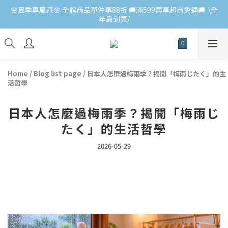
🌸夏季專屬月🌸 全館商品單件享88折 🚚滿599再享超商免運🚚  \全
年最划算/
Home
/
Blog list page
/
日本人怎麼過梅雨季？揭開「梅雨じたく」的生
活哲學
日本人怎麼過梅雨季？揭開「梅雨じ
たく」的生活哲學
2026-05-29