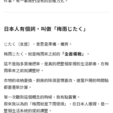
件事，有一套我們沒有的思維方式。
日本人有個詞，叫做「梅雨じたく」
じたく（支度），意思是準備、備齊。
梅雨じたく，就是梅雨來之前的
「全面備戰」
。
這不是指多買幾把傘，是真的把整個家裡的生活節奏，在梅
雨季來之前就調整好。
衣物的收納要換、廚房的除濕習慣要改、連窗戶開的時間點
都要重新計算。
第一次聽到這個概念的時候，我有點震驚。
原來我以為的「梅雨就是下雨很煩」，在日本人眼裡，是一
整個生活系統的提前調整。