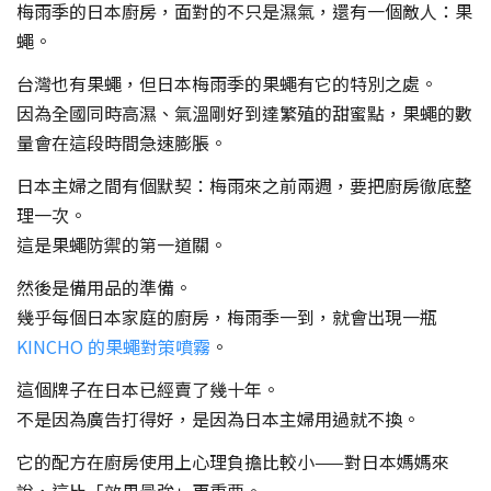
梅雨季的日本廚房，面對的不只是濕氣，還有一個敵人：果
蠅。
台灣也有果蠅，但日本梅雨季的果蠅有它的特別之處。
因為全國同時高濕、氣溫剛好到達繁殖的甜蜜點，果蠅的數
量會在這段時間急速膨脹。
日本主婦之間有個默契：梅雨來之前兩週，要把廚房徹底整
理一次。
這是果蠅防禦的第一道關。
然後是備用品的準備。
幾乎每個日本家庭的廚房，梅雨季一到，就會出現一瓶
KINCHO 的果蠅對策噴霧
。
這個牌子在日本已經賣了幾十年。
不是因為廣告打得好，是因為日本主婦用過就不換。
它的配方在廚房使用上心理負擔比較小——對日本媽媽來
說，這比「效果最強」更重要。