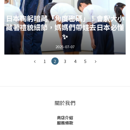
日本鞠躬暗藏「角度密碼」！會釈大小
藏著禮貌細節，媽媽們帶娃去日本必懂
✨
2025-07-07
1
2
3
4
5
關於我們
商店介紹
服務條款