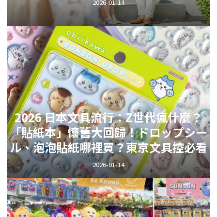
則與伴手禮挑選
2026-01-14
2026 日本文具流行：Z世代瘋什麼？
「貼紙本」懷舊大回歸！ドロップシー
ル、泡泡貼紙哪裡買？東京文具控必看
2026-01-14