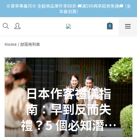
🌸夏季專屬月🌸 全館商品單件享88折 🚚滿599再享超商免運🚚  \全
年最划算/
Home
/
部落格列表
日本作客禮儀指
南：早到反而失
禮？5 個必知潛規