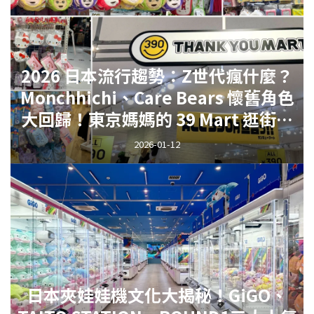
2026 日本流行趨勢：Z世代瘋什麼？
Monchhichi、Care Bears 懷舊角色
大回歸！東京媽媽的 39 Mart 逛街實
錄
2026-01-12
日本夾娃娃機文化大揭秘！GiGO、