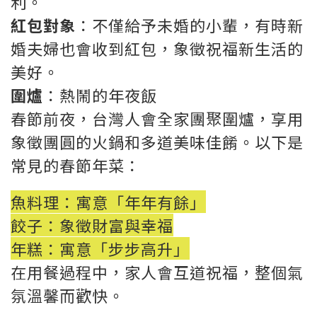
利。
紅包對象
：不僅給予未婚的小輩，有時新
婚夫婦也會收到紅包，象徵祝福新生活的
美好。
圍爐
：熱鬧的年夜飯
春節前夜，台灣人會全家團聚圍爐，享用
象徵團圓的火鍋和多道美味佳餚。以下是
常見的春節年菜：
魚料理：寓意「年年有餘」
餃子：象徵財富與幸福
年糕：寓意「步步高升」
在用餐過程中，家人會互道祝福，整個氣
氛溫馨而歡快。